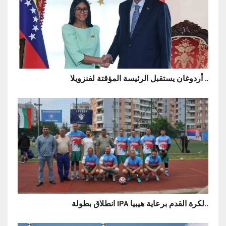
أردوغان يستقبل الرئيسة المؤقتة لفنزويلا ..
انطلاق بطولة IPA لكرة القدم برعاية هيبيا..