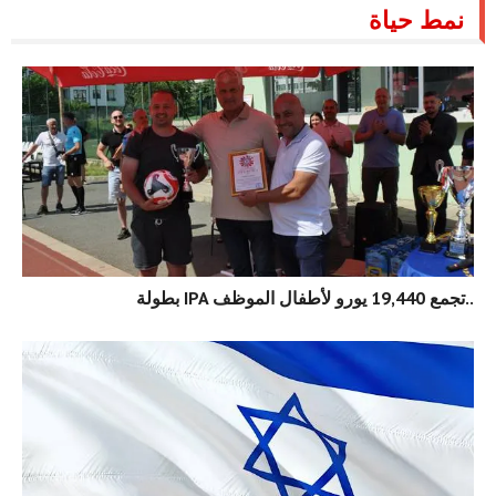
نمط حياة
بطولة IPA تجمع 19,440 يورو لأطفال الموظف..