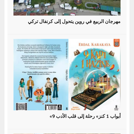
مهرجان الربيع في روين يتحول إلى كرنفال تركي
«9 أبواب 1 كنز» رحلة إلى قلب الأدب