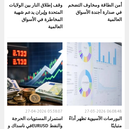
أمن الطاقة ومخاوف التضخم
وقف إطلاق النار بين الولايات
في صدارة أجندة الأسواق
المتحدة وإيران يدعم شهية
العالمية
المخاطرة في الأسواق
العالمية
27-04-2026 05:38:07
27-03-2026 06:08:48
البورصات الآسيوية تظهر أداءً
استمرار المستويات الحرجة
متباينًا
في ناسداك وEURUSD والنفط