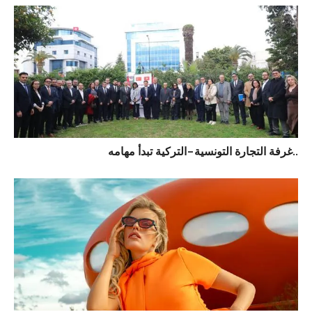
غرفة التجارة التونسية–التركية تبدأ مهامه..