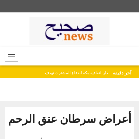
Mobil Menü
آخر دقيقة:
ن الخروج من مأزق
شريف: رؤية هذه الأغنية الجميلة من
دار: اتفاقية مكة للدفا
بلوشست..
إلى..
أعراض سرطان عنق الرحم