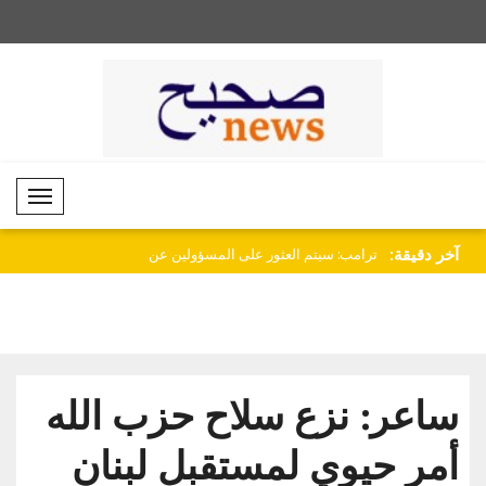
Mobil Menü
آخر دقيقة:
ول بشأن غزة..
ترامب: سيتم العثور على المسؤولين عن
تورك: يجب على إيران و
التس..
الإع..
ساعر: نزع سلاح حزب الله
أمر حيوي لمستقبل لبنان