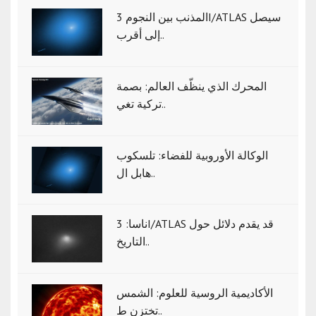
المذنب بين النجوم 3I/ATLAS سيصل
إلى أقرب..
المحرك الذي ينظّف العالم: بصمة
تركية تغي..
الوكالة الأوروبية للفضاء: تلسكوب
هابل ال..
ناسا: 3I/ATLAS قد يقدم دلائل حول
التاريخ..
الأكاديمية الروسية للعلوم: الشمس
تختزن ط..