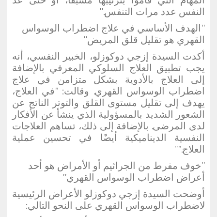
المهام التي قاموا بترتيبها مسبقًا، أو حتى عد
النفس عدد مرات التنفس.''
''الهدف الأساسي في علاج اضطراب الوسواس
القهري هو تقليل قلق المريض''
أكدت السيدة إزجي دوكوزلو، الخبير النفسي، أنه
يجب تطبيق العلاج السلوكي المعرفي بالإضافة
إلى العلاج بالأدوية بشكل متزامن في علاج
اضطراب الوسواس القهري. وقالت: "في العلاج،
يهدف إلى تقليل مستوى القلق والتوتر الناتج عن
الشعور الشديد بالمسؤولية الذي ينشأ عن الأفكار
لدى المرضى. بالإضافة إلى ذلك، تساهم العلاجات
النفسية الديناميكية أيضًا في تحسين عملية
العلاج."''
''خوف مفرط من الجراثيم أو الأمراض هو أحد
أعراض اضطراب الوسواس القهري''
أوضحت السيدة إزجي دوكوزلو الأعراض الرئيسية
لاضطراب الوسواس القهري على النحو التالي: