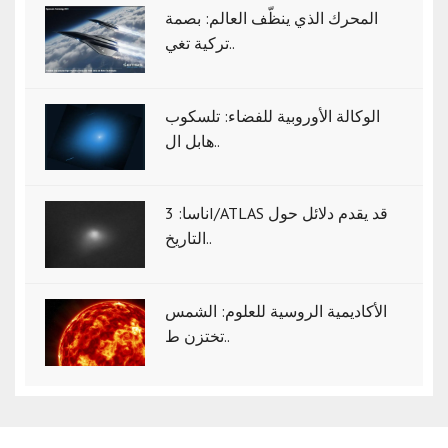
المحرك الذي ينظّف العالم: بصمة
تركية تغي..
الوكالة الأوروبية للفضاء: تلسكوب
هابل ال..
ناسا: 3I/ATLAS قد يقدم دلائل حول
التاريخ..
الأكاديمية الروسية للعلوم: الشمس
تختزن ط..