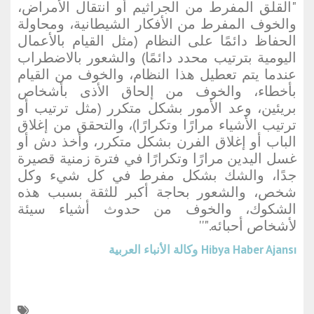
"القلق المفرط من الجراثيم أو انتقال الأمراض،
والخوف المفرط من الأفكار الشيطانية، ومحاولة
الحفاظ دائمًا على النظام (مثل القيام بالأعمال
اليومية بترتيب محدد دائمًا) والشعور بالاضطراب
عندما يتم تعطيل هذا النظام، والخوف من القيام
بأخطاء، والخوف من إلحاق الأذى بأشخاص
بريئين، وعد الأمور بشكل متكرر (مثل ترتيب أو
ترتيب الأشياء مرارًا وتكرارًا)، والتحقق من إغلاق
الباب أو إغلاق الفرن بشكل متكرر، وأخذ دش أو
غسل اليدين مرارًا وتكرارًا في فترة زمنية قصيرة
جدًا، والشك بشكل مفرط في كل شيء وكل
شخص، والشعور بحاجة أكبر للثقة بسبب هذه
الشكوك، والخوف من حدوث أشياء سيئة
لأشخاص أحبائه."''
Hibya Haber Ajansı
وكالة الأنباء العربية