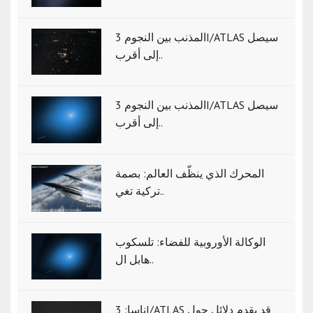
المذنب بين النجوم 3I/ATLAS سيصل
إلى أقرب..
المذنب بين النجوم 3I/ATLAS سيصل
إلى أقرب..
المحرك الذي ينظّف العالم: بصمة
تركية تغي..
الوكالة الأوروبية للفضاء: تلسكوب
هابل ال..
ناسا: 3I/ATLAS قد يقدم دلائل حول