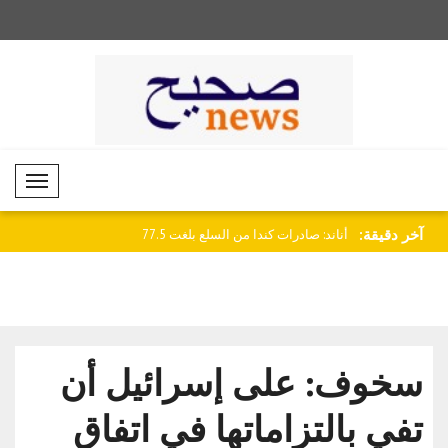
Mobil Menü
آخر دقيقة:
أناند: فرض عقوبات على مجموعة Streit
كارني: تعازينا في وفاة امرأة أثناء عملية..
مل..
سخوف: على إسرائيل أن
تفي بالتزاماتها في اتفاق