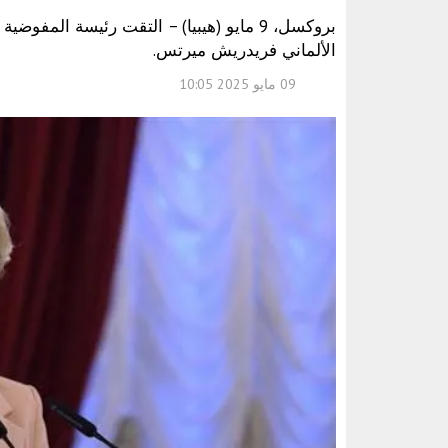
بروكسل، 9 مايو (هيبيا) – التقت رئيسة المف
الألماني فريدريش ميرتس.
09 مايو 2025 10:05